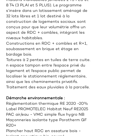
8 T4 (3 PLAI et 5 PLUS). Le programme
s’insère dans un lotissement aménagé de
32 lots libres et 1 lot destiné à la
construction de logements sociaux. sont
conçus pour que leur volumétrie offre un
aspect de RDC + combles, intégrant les
niveaux habitables.
Constructions en RDC + combles et R+1,
soubassement en brique et étage en
bardage bois.
Toitures à 2 pentes en tuiles de terre cuite.
n espace tampon entre l'espace privé du
logement et l'espace public permet de
localiser le stationnement réglementaire,
ainsi que les cheminements privatifs.
Traitement des eaux pluviales à la parcelle.
Démarche environnementale :
Règlementation thermique RE 2020 -20%
Label PROMOTELEC Habitat Neuf RE2025
PAC air/eau - VMC simple flux hygro NB
Maçonneries isolante type Porotherm GF
R20+
Plancher haut RDC en ossature bois -